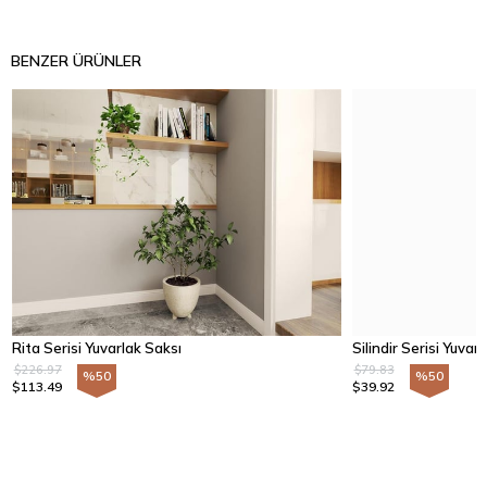
BENZER ÜRÜNLER
Rita Serisi Yuvarlak Saksı
Silindir Serisi Yuvar
$226.97
$79.83
%50
%50
$113.49
$39.92