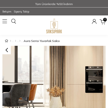
Tüm Ürünlerde %50 İndirim
İletişim
Sipariş Takip
0
Aura Serisi Yuvarlak Saksı