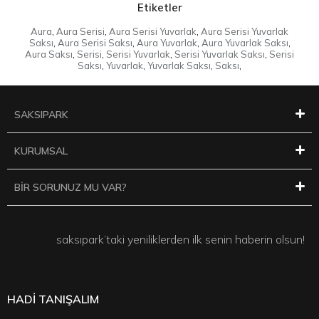
Etiketler
Aura
,
Aura Serisi
,
Aura Serisi Yuvarlak
,
Aura Serisi Yuvarlak
Saksı
,
Aura Serisi Saksı
,
Aura Yuvarlak
,
Aura Yuvarlak Saksı
,
Aura Saksı
,
Serisi
,
Serisi Yuvarlak
,
Serisi Yuvarlak Saksı
,
Serisi
Saksı
,
Yuvarlak
,
Yuvarlak Saksı
,
Saksı
,
SAKSIPARK
KURUMSAL
BİR SORUNUZ MU VAR?
saksıpark’taki yeniliklerden ilk senin haberin olsun!
HADİ TANIŞALIM