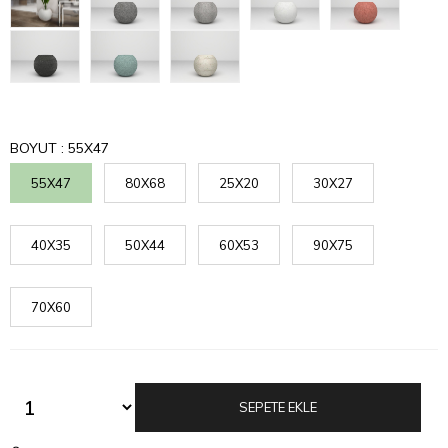
BOYUT
: 55X47
55X47
80X68
25X20
30X27
40X35
50X44
60X53
90X75
70X60