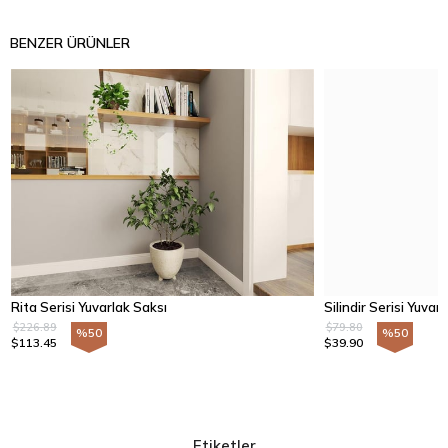
BENZER ÜRÜNLER
Rita Serisi Yuvarlak Saksı
Silindir Serisi Yuvar
$226.89
$79.80
%50
%50
$113.45
$39.90
Etiketler