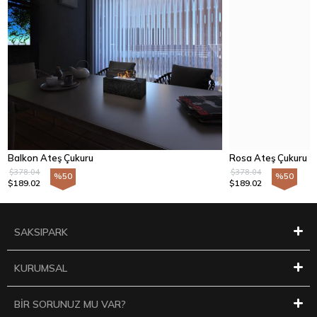
Balkon Ateş Çukuru
Rosa Ateş Çukuru
$378.04
$378.04
%50
%50
$189.02
$189.02
SAKSIPARK
KURUMSAL
BİR SORUNUZ MU VAR?