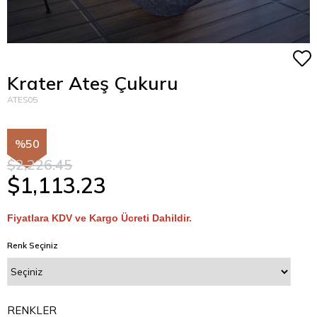
Krater Ateş Çukuru
ATES05
50
$2,226.45
$1,113.23
Fiyatlara KDV ve Kargo Ücreti Dahildir.
Renk Seçiniz
RENKLER