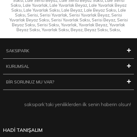
Saksı
,
Lale Serisi Beyaz
,
Lale Serisi Beyaz Saksı
,
Lale Serisi
Saksı
,
Lale Yuvarlak
,
Lale Yuvarlak Beyaz
,
Lale Yuvarlak Beyaz
Saksı
,
Lale Yuvarlak Saksı
,
Lale Beyaz
,
Lale Beyaz Saksı
,
Lale
Saksı
,
Serisi
,
Serisi Yuvarlak
,
Serisi Yuvarlak Beyaz
,
Serisi
Yuvarlak Beyaz Saksı
,
Serisi Yuvarlak Saksı
,
Serisi Beyaz
,
Serisi
Beyaz Saksı
,
Serisi Saksı
,
Yuvarlak
,
Yuvarlak Beyaz
,
Yuvarlak
Beyaz Saksı
,
Yuvarlak Saksı
,
Beyaz
,
Beyaz Saksı
,
Saksı
,
SAKSIPARK
KURUMSAL
BİR SORUNUZ MU VAR?
saksıpark’taki yeniliklerden ilk senin haberin olsun!
HADİ TANIŞALIM