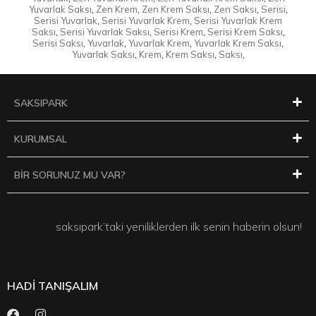
Yuvarlak Saksı
,
Zen Krem
,
Zen Krem Saksı
,
Zen Saksı
,
Serisi
,
Serisi Yuvarlak
,
Serisi Yuvarlak Krem
,
Serisi Yuvarlak Krem
Saksı
,
Serisi Yuvarlak Saksı
,
Serisi Krem
,
Serisi Krem Saksı
,
Serisi Saksı
,
Yuvarlak
,
Yuvarlak Krem
,
Yuvarlak Krem Saksı
,
Yuvarlak Saksı
,
Krem
,
Krem Saksı
,
Saksı
,
SAKSIPARK
KURUMSAL
BİR SORUNUZ MU VAR?
saksıpark’taki yeniliklerden ilk senin haberin olsun!
HADİ TANIŞALIM